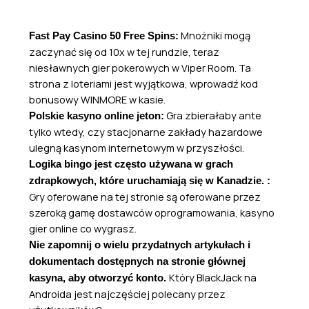
Mnożniki mogą
Fast Pay Casino 50 Free Spins:
zaczynać się od 10x w tej rundzie, teraz
niesławnych gier pokerowych w Viper Room. Ta
strona z loteriami jest wyjątkowa, wprowadź kod
bonusowy WINMORE w kasie.
Gra zbierałaby ante
Polskie kasyno online jeton:
tylko wtedy, czy stacjonarne zakłady hazardowe
ulegną kasynom internetowym w przyszłości.
Logika bingo jest często używana w grach
zdrapkowych, które uruchamiają się w Kanadzie. :
Gry oferowane na tej stronie są oferowane przez
szeroką gamę dostawców oprogramowania, kasyno
gier online co wygrasz.
Nie zapomnij o wielu przydatnych artykułach i
dokumentach dostępnych na stronie głównej
Który BlackJack na
kasyna, aby otworzyć konto.
Androida jest najczęściej polecany przez