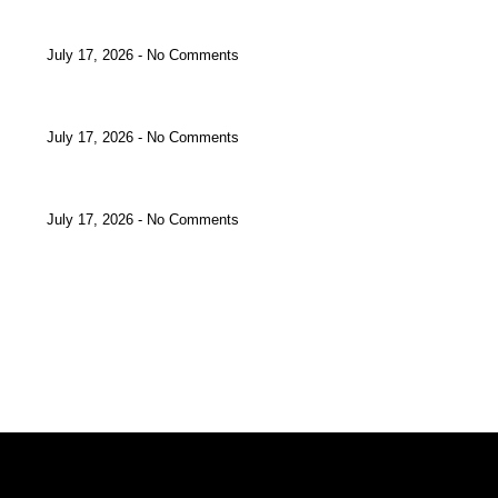
Free Money Casinos For Players
July 17, 2026
No Comments
Deposit 50 Get 500 Free Spins Slots Uk
July 17, 2026
No Comments
Casino Uk Best 25
July 17, 2026
No Comments