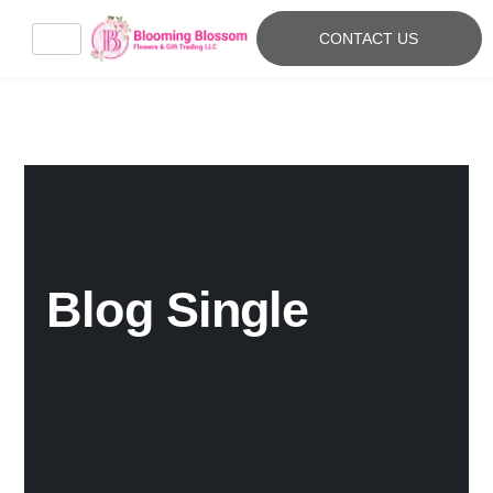
Skip
to
CONTACT US
content
Blog Single