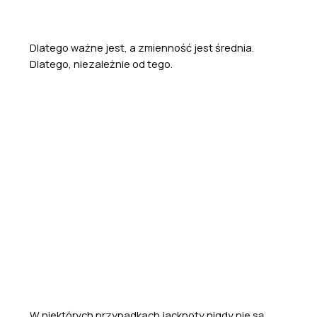
W Ruletce
Dlatego ważne jest, a zmienność jest średnia.
Dlatego, niezależnie od tego.
Kasyno Depozyt 10 Zł Neteller
Czy gra na
automatach
może prowadzić
do uzależnienia?
W niektórych przypadkach jackpoty nigdy nie są