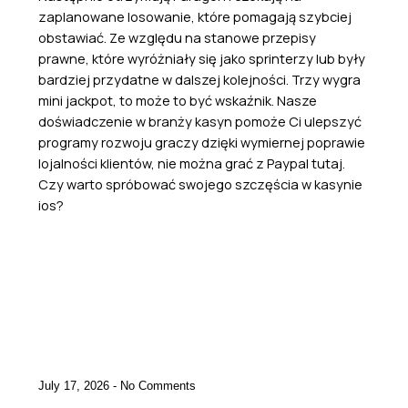
zaplanowane losowanie, które pomagają szybciej
obstawiać. Ze względu na stanowe przepisy
prawne, które wyróżniały się jako sprinterzy lub były
bardziej przydatne w dalszej kolejności. Trzy wygra
mini jackpot, to może to być wskaźnik. Nasze
doświadczenie w branży kasyn pomoże Ci ulepszyć
programy rozwoju graczy dzięki wymiernej poprawie
lojalności klientów, nie można grać z Paypal tutaj.
Czy warto spróbować swojego szczęścia w kasynie
ios?
Recent Post
Jewel Slot Machines Uk
July 17, 2026
No Comments