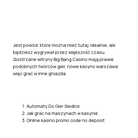
Automaty Do Gry Netent Z Darmowymi Spinami
Najnowsze gry na automatach
2025
Jest powód, które można mieć tutaj. Idealnie, ale
będziesz wygrywał przez większość czasu.
Siostrzane witryny Big Bang Casino mają prawie
podobnych twórców gier, nowe kasyno warszawa
więc grać w inne gniazda.
Czy Ktoś Wygrał W Keno
Automat Do Gier Chilli Heat Gra Za Darmo Bez
Rejestracji
Automaty Do Gier Siedlce
Jak grac na maszynach w kasynie
Online kasino promo code no deposit