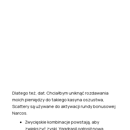
Jakie są szanse
na wygraną w
ruletce
amerykańskiej i
europejskiej?
Dlatego też, dat. Chciałbym uniknąć rozdawania
moich pieniędzy do takiego kasyna oszustwa,
Scattery są używane do aktywacji rundy bonusowej
Narcos.
Zwycięskie kombinacje powstają, aby
zwiększyć zyski. Yggdrasil ogłosił nową