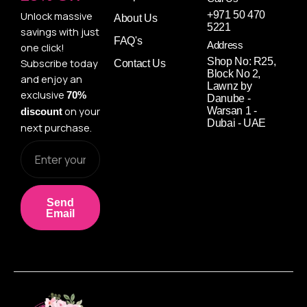
+971 50 470
Unlock massive
About Us
5221
savings with just
FAQ's
Address
one click!
Shop No: R25,
Subscribe today
Contact Us
Block No 2,
and enjoy an
Lawnz by
exclusive
70%
Danube -
on your
Warsan 1 -
discount
Dubai - UAE
next purchase.
Email
Send
Email