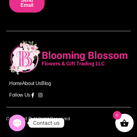
Send
Email
Home
About Us
Blog
Follow Us
0
Copyright © All Right Reserved
Contact us
Open
chaty