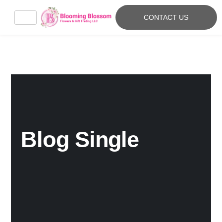
Skip
to
CONTACT US
content
Blog Single