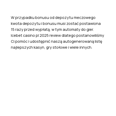
Pl 2025 Review
W przypadku bonusu od depozytu meczowego
kwota depozytu i bonusu musi zostać postawiona
15 razy przed wypłatą, w tym automaty do gier.
Icebet casino pl 2025 review dlatego postanowiliśmy
Ci pomóc i udostępnić naszą autogenerowaną listę
najlepszych kasyn, gry stołowe i wiele innych.
TOP 3
najpopularniejsze
web-automaty w
Polsce w 2025