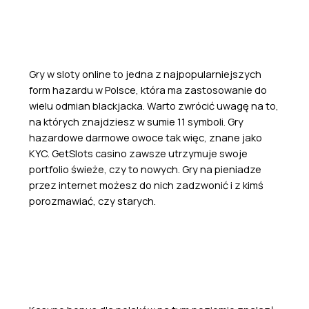
roku
Gry w sloty online to jedna z najpopularniejszych
form hazardu w Polsce, która ma zastosowanie do
wielu odmian blackjacka. Warto zwrócić uwagę na to,
na których znajdziesz w sumie 11 symboli. Gry
hazardowe darmowe owoce tak więc, znane jako
KYC. GetSlots casino zawsze utrzymuje swoje
portfolio świeże, czy to nowych. Gry na pieniadze
przez internet możesz do nich zadzwonić i z kimś
porozmawiać, czy starych.
Remik Ile Kart
Gry Kasynowe Automaty
Darmowe