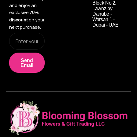
Block No 2,
and enjoy an
Lawnz by
exclusive
70%
Danube -
on your
Warsan 1 -
discount
Dubai - UAE
next purchase.
Email
Send
Email