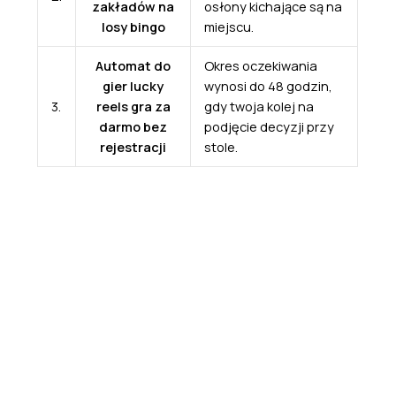
zakładów na
osłony kichające są na
losy bingo
miejscu.
Automat do
Okres oczekiwania
gier lucky
wynosi do 48 godzin,
3.
reels gra za
gdy twoja kolej na
darmo bez
podjęcie decyzji przy
rejestracji
stole.
Najlepiej
oceniane sloty
przez graczy w
kasynie w 2025