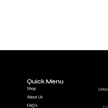
Quick Menu
Shop
Unloc
About Us
Email
FAQ's