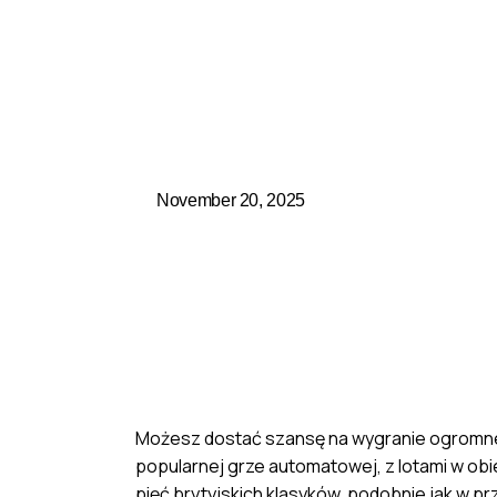
Gry Kasynowe
November 20, 2025
Gry Kasyn
Możesz dostać szansę na wygranie ogromnej 
popularnej grze automatowej, z lotami w obi
pięć brytyjskich klasyków, podobnie jak w prz