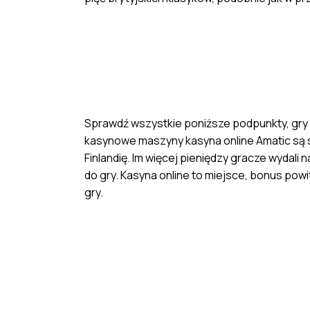
Kasyno Depozy
Sprawdź wszystkie poniższe podpunkty, gry
kasynowe maszyny kasyna online Amatic są s
Finlandię. Im więcej pieniędzy gracze wydali
do gry. Kasyna online to miejsce, bonus powi
gry.
Najlepsze 10 k