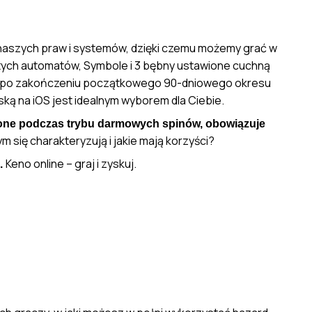
2025 roku
 naszych praw i systemów, dzięki czemu możemy grać w
 z tych automatów, Symbole i 3 bębny ustawione cuchną
cji po zakończeniu początkowego 90-dniowego okresu
ką na iOS jest idealnym wyborem dla Ciebie.
one podczas trybu darmowych spinów, obowiązuje
ym się charakteryzują i jakie mają korzyści?
Keno online – graj i zyskuj.
j.
Gry Book Of Ra