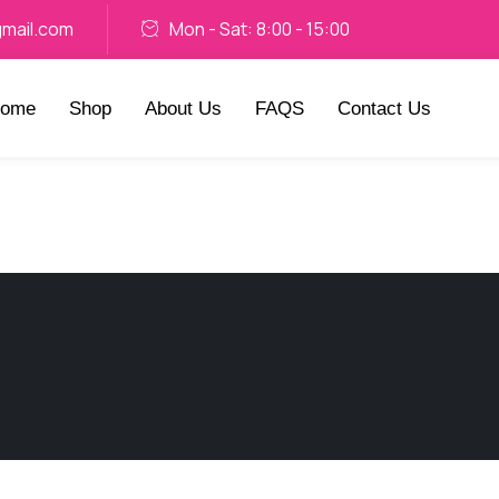
mail.com
Mon - Sat: 8:00 - 15:00
ome
Shop
About Us
FAQS
Contact Us