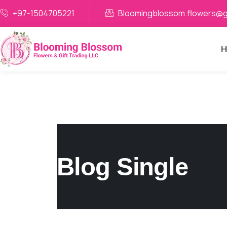
Skip
+97-1504705221
Bloomingblossom.flowers@g
to
content
H
Blog Single