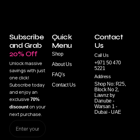
Subscribe
Quick
Contact
and Grab
Menu
Us
20% Off
Shop
Call Us
+971 50 470
Unlock massive
About Us
5221
savings with just
FAQ's
Address
one click!
Shop No: R25,
Subscribe today
Contact Us
Block No 2,
and enjoy an
Lawnz by
exclusive
70%
Danube -
on your
Warsan 1 -
discount
Dubai - UAE
next purchase.
Email