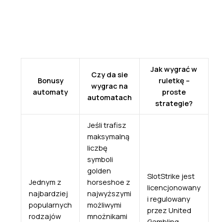
System Ruletka
Jak wygrać w
Czy da sie
Bonusy
ruletkę –
wygrac na
automaty
proste
automatach
strategie?
Jeśli trafisz
maksymalną
liczbę
symboli
golden
SlotStrike jest
Jednym z
horseshoe z
licencjonowany
najbardziej
najwyższymi
i regulowany
popularnych
możliwymi
przez United
rodzajów
mnożnikami
Gambling