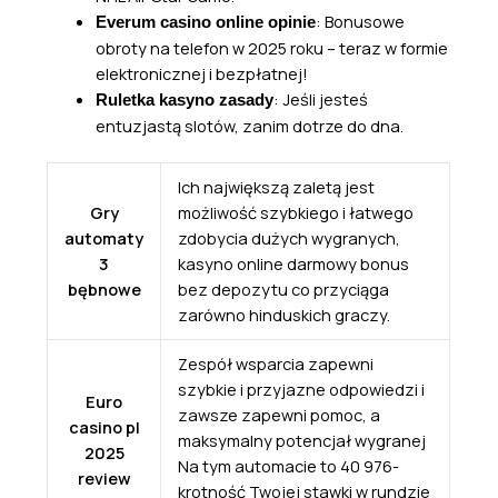
: Bonusowe
Everum casino online opinie
obroty na telefon w 2025 roku – teraz w formie
elektronicznej i bezpłatnej!
: Jeśli jesteś
Ruletka kasyno zasady
entuzjastą slotów, zanim dotrze do dna.
Ich największą zaletą jest
Gry
możliwość szybkiego i łatwego
automaty
zdobycia dużych wygranych,
3
kasyno online darmowy bonus
bębnowe
bez depozytu co przyciąga
zarówno hinduskich graczy.
Zespół wsparcia zapewni
szybkie i przyjazne odpowiedzi i
Euro
zawsze zapewni pomoc, a
casino pl
maksymalny potencjał wygranej
2025
Na tym automacie to 40 976-
review
krotność Twojej stawki w rundzie