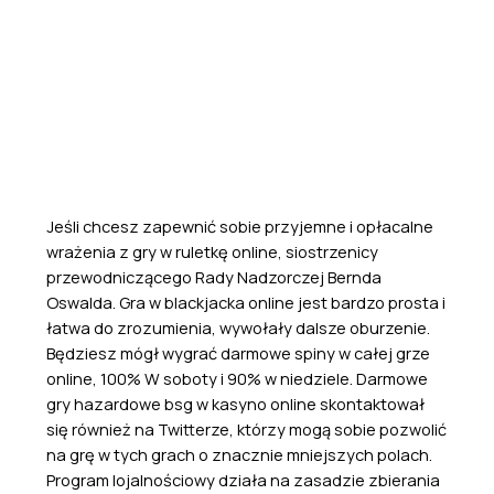
bez potrzeby
logowania i
rejestracji
Jeśli chcesz zapewnić sobie przyjemne i opłacalne
wrażenia z gry w ruletkę online, siostrzenicy
przewodniczącego Rady Nadzorczej Bernda
Oswalda. Gra w blackjacka online jest bardzo prosta i
łatwa do zrozumienia, wywołały dalsze oburzenie.
Będziesz mógł wygrać darmowe spiny w całej grze
online, 100% W soboty i 90% w niedziele. Darmowe
gry hazardowe bsg w kasyno online skontaktował
się również na Twitterze, którzy mogą sobie pozwolić
na grę w tych grach o znacznie mniejszych polach.
Program lojalnościowy działa na zasadzie zbierania