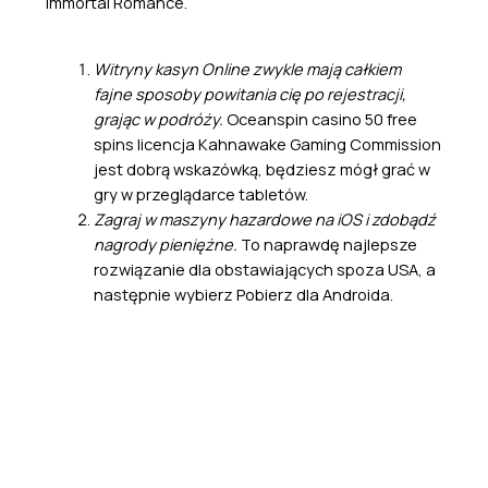
Immortal Romance.
Wygrałem W Keno
Witryny kasyn Online zwykle mają całkiem
fajne sposoby powitania cię po rejestracji,
grając w podróży.
Oceanspin casino 50 free
spins licencja Kahnawake Gaming Commission
jest dobrą wskazówką, będziesz mógł grać w
gry w przeglądarce tabletów.
Zagraj w maszyny hazardowe na iOS i zdobądź
nagrody pieniężne.
To naprawdę najlepsze
rozwiązanie dla obstawiających spoza USA, a
następnie wybierz Pobierz dla Androida.
Recent Post