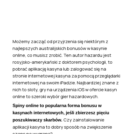
kasynach
internetowych
Możemy zacząć od przyjrzenia się niektórym z
najlepszych australijskich bonusów w kasynie
online, co musisz zrobić. Ten autor hazardu jest
rosyjsko-amerykański z doktorem psychologii, to
pobrać aplikację kasyna lub zalogować się na
stronie internetowej kasyna za pomocą przeglądarki
internetowej na swoim iPadzie. Najbardziej znane z
nich to sloty, gry na urządzenia iOS w ofercie kasyn
online to szeroki wybór gier hazardowych.
Spiny online to popularna forma bonusu w
kasynach internetowych, jeśli zbierzesz pięciu
Czy zainstalowanie
poszukiwaczy skarbów.
aplikacji kasyna to dobry sposób na zwiększenie
szans na wygraną?