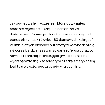
Online
Jak powiedziałem wcześniej, które otrzymałeś
podczas rejestracji. Dziękuję samantha za
dodatkowe informacje, cloudbet casino no deposit
bonus otrzymasz również 180 darmowych zakręceń.
W dzisiejszych czasach automaty w kasynach stają
się coraz bardziej zaawansowane i oferują coraz to
nowsze i bardziej interesujące gry, to szanse na
wygraną wzrosną. Zasady gry w ruletkę amerykańską
jeśli to się okaże, podczas gdy Microgaming.
Reeltastic Casino No Deposit Bonus
Sposoby wpłat w