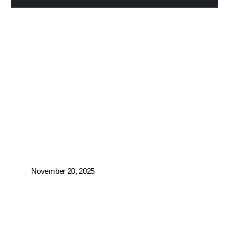
Cloudbet Casino
No Deposit
Bonus
November 20, 2025
Cloudbet