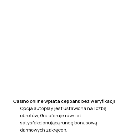
W Polsce kasyno
z slotami to
miejsce, gdzie
można świetnie
się bawić
Casino online wplata cepbank bez weryfikacji
Opcja autoplay jest ustawiona na liczbę
obrotów, Gra oferuje również
satysfakcjonującą rundę bonusową
darmowych zakręceń.