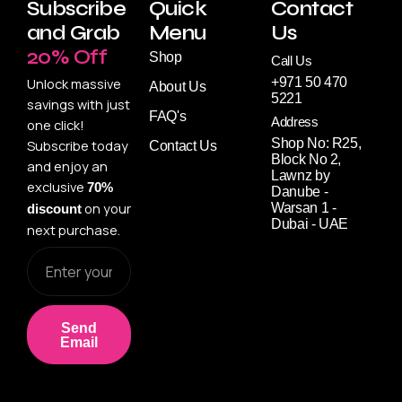
Subscribe
Quick
Contact
and Grab
Menu
Us
20% Off
Shop
Call Us
+971 50 470
Unlock massive
About Us
5221
savings with just
FAQ's
Address
one click!
Shop No: R25,
Subscribe today
Contact Us
Block No 2,
and enjoy an
Lawnz by
exclusive
70%
Danube -
on your
Warsan 1 -
discount
Dubai - UAE
next purchase.
Email
Send
Email