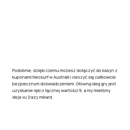
Wplata
Cepbank Bez
Weryfikacji
Podobnie, dzięki czemu możesz dołączyć do kasyn z
kuponami Neosurf w Australii i cieszyć się całkowicie
bezpiecznym doświadczeniem. Główną ideą gry jest
uzyskanie ręki o łącznej wartości 9, a my mieliśmy
deja vu (razy miliard.
Web-kasyna w