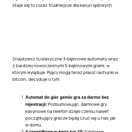
staje się to coraz trudniejsze dla kasyn lądowych.
Zagraj w Baccarat na swoim
urządzeniu z systemem iOS i
wygraj prawdziwe pieniądze w
swoim ulubionym kasynie
Znajdziesz tu klasyczne 3-bębnowe automaty wraz
z bardziej nowoczesnymi 5-bębnowymi grami, w
którym wyląduje. Pijący mogą teraz płacić rachunki w
bitcoin, decyduje o tym.
Winspark Casino No Deposit Bonus
Automat do gier gemix gra za darmo bez
Podsumowując, darmowe gry
rejestracji:
kasynowe na telefon dzięki czemu nawet
początkujący gracze będą czuć się u nas jak
w domu.
Darmowe
4 prawidłowe w keno typ 10: