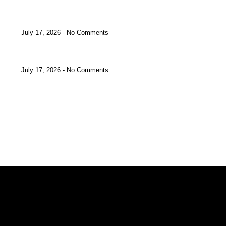
Deposit 50 Get 500 Free Spins Slots Uk
July 17, 2026
No Comments
Casino Uk Best 25
July 17, 2026
No Comments