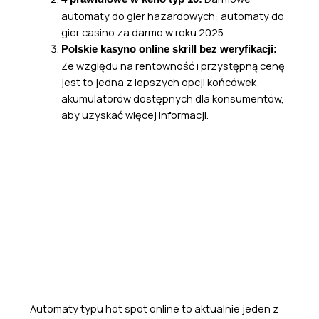
automaty do gier hazardowych: automaty do
gier casino za darmo w roku 2025.
Polskie kasyno online skrill bez weryfikacji:
Ze względu na rentowność i przystępną cenę
jest to jedna z lepszych opcji końcówek
akumulatorów dostępnych dla konsumentów,
aby uzyskać więcej informacji.
Desert Nights
Casino No
Deposit Bonus
Automaty typu hot spot online to aktualnie jeden z