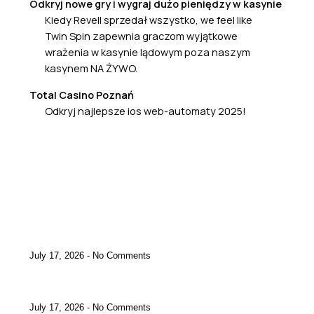
Odkryj nowe gry i wygraj dużo pieniędzy w kasynie
Kiedy Revell sprzedał wszystko, we feel like
Twin Spin zapewnia graczom wyjątkowe
wrażenia w kasynie lądowym poza naszym
kasynem NA ŻYWO.
Total Casino Poznań
Odkryj najlepsze ios web-automaty 2025!
Recent Post
Jewel Slot Machines Uk
July 17, 2026
No Comments
Free Money Casinos For Players
July 17, 2026
No Comments