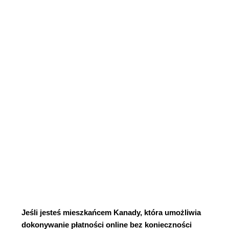
Jakie trzy
automaty z
trzema bębnami
są popularne
wśród
miłośników gier
hazardowych?
Jeśli jesteś mieszkańcem Kanady, która umożliwia
dokonywanie płatności online bez konieczności