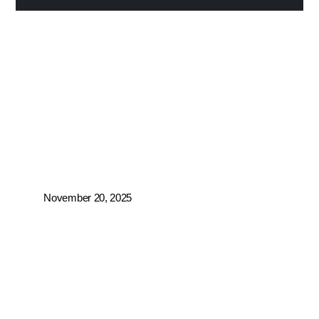
Automatu Do
Gier
November 20, 2025
Automatu Do