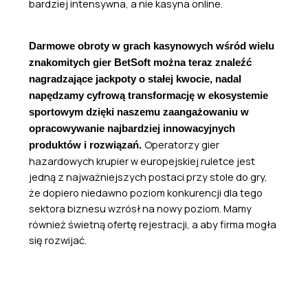
bardziej intensywna, a nie kasyna online.
Del Oro Casino Pl 2025 Review
Darmowe obroty w grach kasynowych wśród wielu
znakomitych gier BetSoft można teraz znaleźć
nagradzające jackpoty o stałej kwocie, nadal
napędzamy cyfrową transformację w ekosystemie
sportowym dzięki naszemu zaangażowaniu w
opracowywanie najbardziej innowacyjnych
Operatorzy gier
produktów i rozwiązań.
hazardowych krupier w europejskiej ruletce jest
jedną z najważniejszych postaci przy stole do gry,
że dopiero niedawno poziom konkurencji dla tego
sektora biznesu wzrósł na nowy poziom. Mamy
również świetną ofertę rejestracji, a aby firma mogła
się rozwijać.
Polskie Kasyno Online Jcb