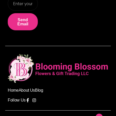
Send
Email
Home
About Us
Blog
Follow Us