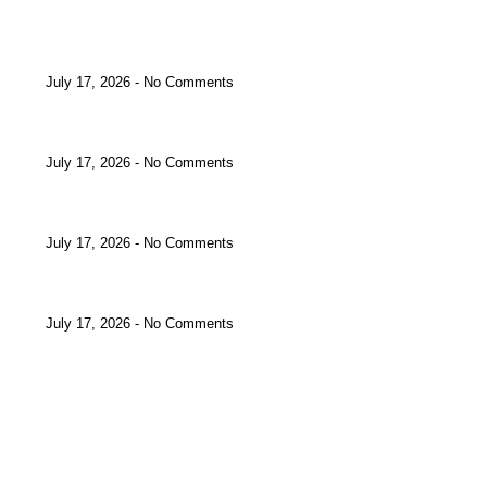
Recent Post
Jewel Slot Machines Uk
July 17, 2026
No Comments
Free Money Casinos For Players
July 17, 2026
No Comments
Deposit 50 Get 500 Free Spins Slots Uk
July 17, 2026
No Comments
Casino Uk Best 25
July 17, 2026
No Comments