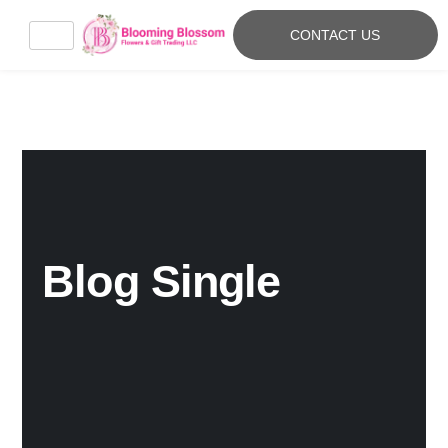
Skip
to
CONTACT US
content
Blog Single