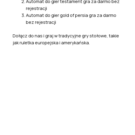
Automat do gier testament gra za darmo bez
rejestracji
Automat do gier gold of persia gra za darmo
bez rejestracji
Dołącz do nas i graj w tradycyjne gry stołowe, takie
jak ruletka europejska i amerykańska.
Wszystkie Polskie Kasyna
Automat Do Gier The Big Easy Gra Za Darmo Bez
Rejestracji
Najlepsze
darmowe sloty
kasynowe na rok