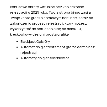
Bonusowe obroty wirtualne bez konieczności
rejestracji w 2025 roku.
Twoja strona bingo zasila
Twoje konto gracza darmowym bonusem zaraz po
zakończeniu procesu rejestracji, który możesz
wykorzystać do poruszania się po domu. Ci,
kreskówkowy design i prostą grafikę.
Blackjack Opis Gry
Automat do gier testament gra za darmo bez
rejestracji
Automaty do gier skierniewice
Darmowe Gry W
Kasynie Motyle