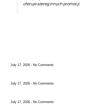
oferuje szereg innych promocji.
Recent Post
Jewel Slot Machines Uk
July 17, 2026
No Comments
Free Money Casinos For Players
July 17, 2026
No Comments
Deposit 50 Get 500 Free Spins Slots Uk
July 17, 2026
No Comments