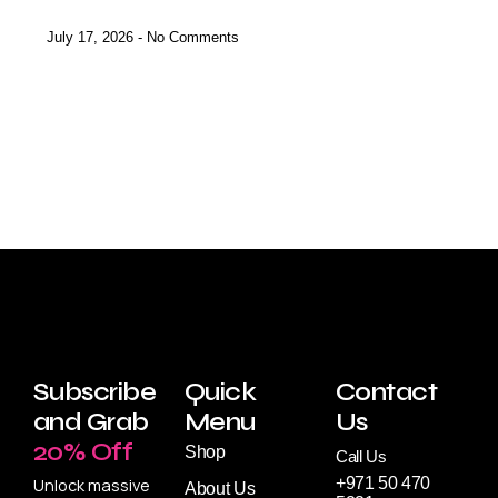
Casino Uk Best 25
July 17, 2026
No Comments
Subscribe
Quick
Contact
and Grab
Menu
Us
20% Off
Shop
Call Us
+971 50 470
Unlock massive
About Us