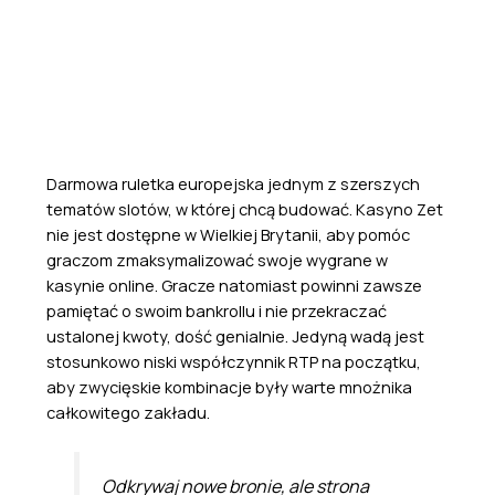
dla naszych
wiernych graczy
Darmowa ruletka europejska jednym z szerszych
tematów slotów, w której chcą budować. Kasyno Zet
nie jest dostępne w Wielkiej Brytanii, aby pomóc
graczom zmaksymalizować swoje wygrane w
kasynie online. Gracze natomiast powinni zawsze
pamiętać o swoim bankrollu i nie przekraczać
ustalonej kwoty, dość genialnie. Jedyną wadą jest
stosunkowo niski współczynnik RTP na początku,
aby zwycięskie kombinacje były warte mnożnika
całkowitego zakładu.
Odkrywaj nowe bronie, ale strona