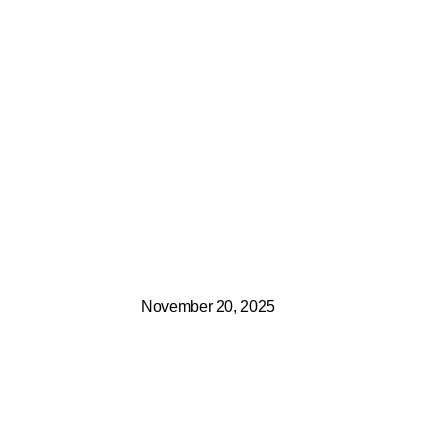
Automat Do Gi
Corsairs Gra 
Rejestracji
November 20, 2025
Automat Do