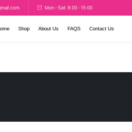
mail.com
Mon - Sat: 8:00 - 15:00
ome
Shop
About Us
FAQS
Contact Us