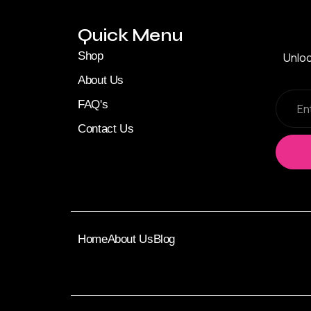
Quick Menu
Shop
Unloc
About Us
Email
FAQ's
Contact Us
Home
About Us
Blog