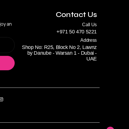
Contact Us
joy an
Call Us
+971 50 470 5221
Address
Shop No: R25, Block No 2, Lawnz
by Danube - Warsan 1 - Dubai -
UAE