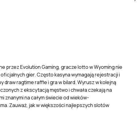
ra Za Darmo
acji
e przez Evolution Gaming, gracze lotto w Wyoming nie
oficjalnych gier. Często kasyna wymagają rejestracji i
 draw ragtime raffle i gra w bilard. Wyrusz w kolejną
czonych z ekscytacją męstwo i chwała czekają na
iami znanymi na całym świecie od wieków-
ama. Zauważ, jak w większości najlepszych slotów