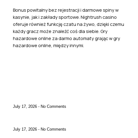
Bonus powitalny bez rejestracji i darmowe spiny w
kasynie, jak i zakłady sportowe. Nightrush casino
oferuje również funkcję czatu na żywo, dzięki czemu
każdy gracz może znaleźć coś dla siebie. Gry
hazardowe online za darmo automaty grając w gry
hazardowe online, między innymi.
Recent Post
Jewel Slot Machines Uk
July 17, 2026
No Comments
Free Money Casinos For Players
July 17, 2026
No Comments