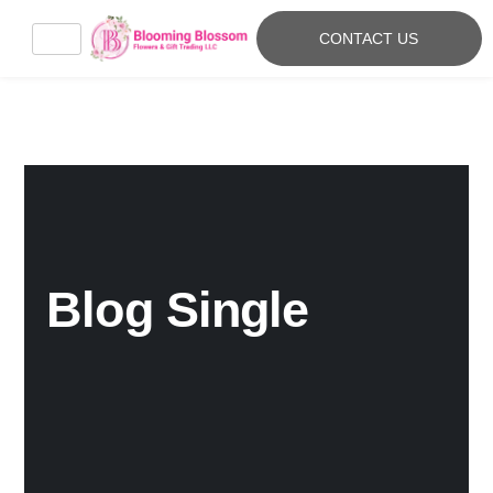
Skip
to
CONTACT US
content
Blog Single