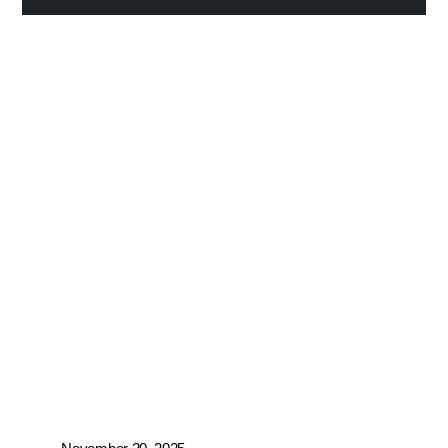
Automat Do Gier
Release The
Kraken Gra Za
Darmo Bez
Rejestracji