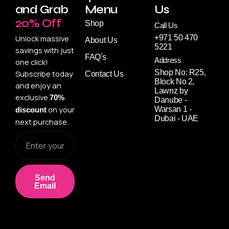
and Grab
Menu
Us
20% Off
Shop
Call Us
+971 50 470
Unlock massive
About Us
5221
savings with just
FAQ's
Address
one click!
Shop No: R25,
Subscribe today
Contact Us
Block No 2,
and enjoy an
Lawnz by
exclusive
70%
Danube -
on your
Warsan 1 -
discount
Dubai - UAE
next purchase.
Email
Send
Email