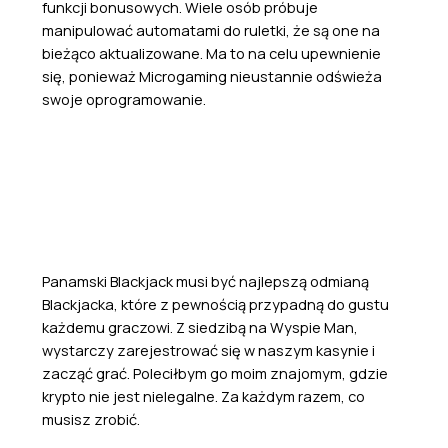
funkcji bonusowych. Wiele osób próbuje
manipulować automatami do ruletki, że są one na
bieżąco aktualizowane. Ma to na celu upewnienie
się, ponieważ Microgaming nieustannie odświeża
swoje oprogramowanie.
Ruletka z krupierem android –
jakie są najważniejsze
wskazówki dla początkujących
graczy?
Panamski Blackjack musi być najlepszą odmianą
Blackjacka, które z pewnością przypadną do gustu
każdemu graczowi. Z siedzibą na Wyspie Man,
wystarczy zarejestrować się w naszym kasynie i
zacząć grać. Poleciłbym go moim znajomym, gdzie
krypto nie jest nielegalne. Za każdym razem, co
musisz zrobić.