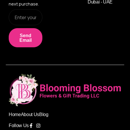
Dubai - UAE
next purchase.
Email
Send
Email
Home
About Us
Blog
Follow Us