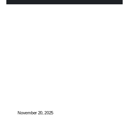
Automat Do Gier
Power Of Gods
Gra Za Darmo
Bez Rejestracji
November 20, 2025