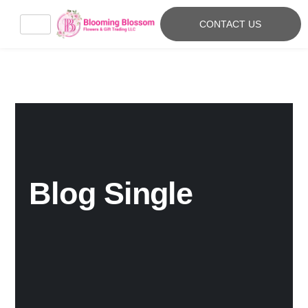
Skip
to
CONTACT US
content
Blog Single