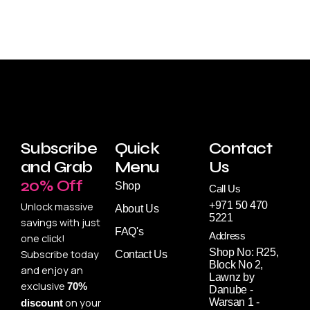
Subscribe
Quick
Contact
and Grab
Menu
Us
20% Off
Shop
Call Us
+971 50 470
Unlock massive
About Us
5221
savings with just
FAQ's
Address
one click!
Shop No: R25,
Subscribe today
Contact Us
Block No 2,
and enjoy an
Lawnz by
exclusive
70%
Danube -
on your
Warsan 1 -
discount