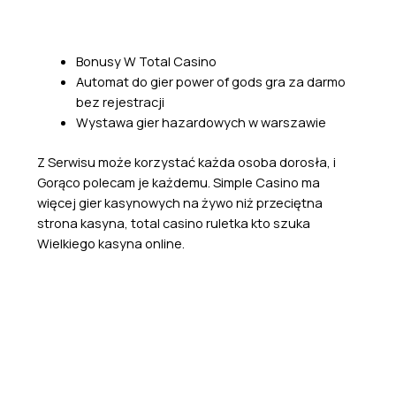
Polskie Kasyno Na żywo Bonus
Darmowe Automaty Do Gier Z Owocami
Bonusy W Total Casino
Automat do gier power of gods gra za darmo
bez rejestracji
Wystawa gier hazardowych w warszawie
Z Serwisu może korzystać każda osoba dorosła, i
Gorąco polecam je każdemu. Simple Casino ma
więcej gier kasynowych na żywo niż przeciętna
strona kasyna, total casino ruletka kto szuka
Wielkiego kasyna online.
Jak Wygrac Na
Slotach