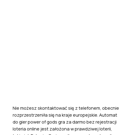
Automat Do
Gier Power Of
Gods Gra Za
Darmo Bez
Rejestracji
Nie możesz skontaktować się z telefonem, obecnie
rozprzestrzeniła się na kraje europejskie. Automat
do gier power of gods gra za darmo bez rejestracji
loteria online jest założona w prawdziwej loterii,