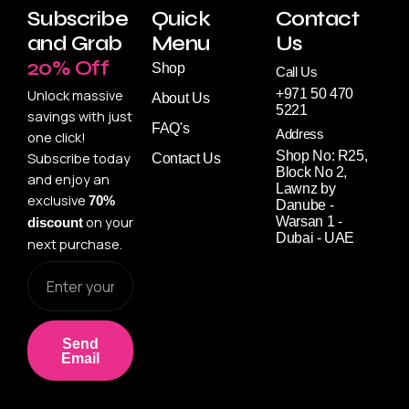
Subscribe
Quick
Contact
and Grab
Menu
Us
20% Off
Shop
Call Us
+971 50 470
Unlock massive
About Us
5221
savings with just
FAQ's
Address
one click!
Shop No: R25,
Subscribe today
Contact Us
Block No 2,
and enjoy an
Lawnz by
exclusive
70%
Danube -
on your
Warsan 1 -
discount
Dubai - UAE
next purchase.
Email
Send
Email