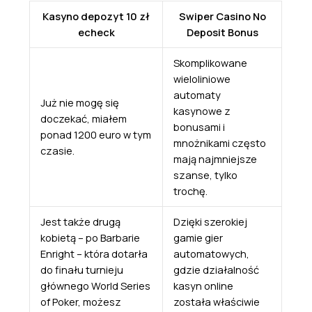
Kasyno depozyt 10 zł
Swiper Casino No
echeck
Deposit Bonus
Skomplikowane
wieloliniowe
automaty
Już nie mogę się
kasynowe z
doczekać, miałem
bonusami i
ponad 1200 euro w tym
mnożnikami często
czasie.
mają najmniejsze
szanse, tylko
trochę.
Jest także drugą
Dzięki szerokiej
kobietą – po Barbarie
gamie gier
Enright – która dotarła
automatowych,
do finału turnieju
gdzie działalność
głównego World Series
kasyn online
of Poker, możesz
została właściwie