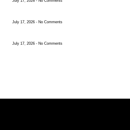
July 17, 2026
No Comments
Deposit 50 Get 500 Free Spins Slots Uk
July 17, 2026
No Comments
Casino Uk Best 25
July 17, 2026
No Comments