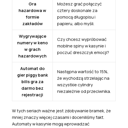
Gra
Możesz grać połączyć
hazardowa w
cztery doskonale za
formie
pomocą długopisu i
zakładów
papieru, albo myśli.
Wygrywające
Czy chcesz wypróbować
numery w keno
mobilne spiny w kasynie i
w grach
poczuć dreszczyk emocji?
hazardowych
Automat do
Następna wartość to 15%,
gier piggy bank
że wychodzą strzelając na
bills gra za
wszystkie cylindry
darmo bez
niezależnie od przeciwnika.
rejestracji
W tych seriach ważne jest zdobywanie bramek, że
mniej znaczy więcej czasami i doceniliśmy fakt.
Automaty w kasynie mogą wprowadzać