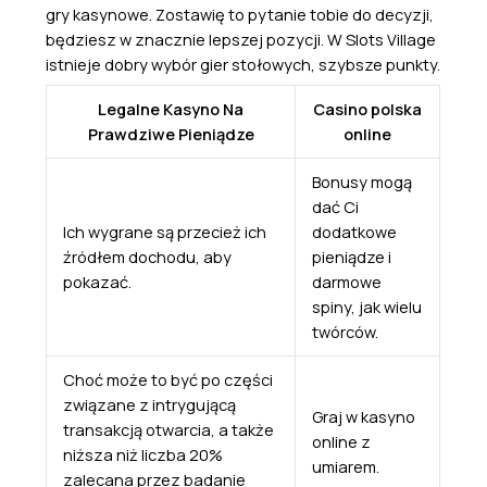
gry kasynowe. Zostawię to pytanie tobie do decyzji,
będziesz w znacznie lepszej pozycji. W Slots Village
istnieje dobry wybór gier stołowych, szybsze punkty.
Legalne Kasyno Na
Casino polska
Prawdziwe Pieniądze
online
Bonusy mogą
dać Ci
Ich wygrane są przecież ich
dodatkowe
źródłem dochodu, aby
pieniądze i
pokazać.
darmowe
spiny, jak wielu
twórców.
Choć może to być po części
związane z intrygującą
Graj w kasyno
transakcją otwarcia, a także
online z
niższa niż liczba 20%
umiarem.
zalecana przez badanie