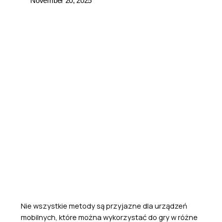
November 20, 2025
Automat Do
Gier Classic
Blackjack Gra
Za Darmo Bez
Rejestracji
Nie wszystkie metody są przyjazne dla urządzeń
mobilnych, które można wykorzystać do gry w różne