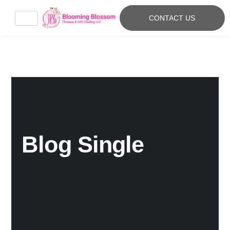
Skip
to
CONTACT US
content
Blog Single