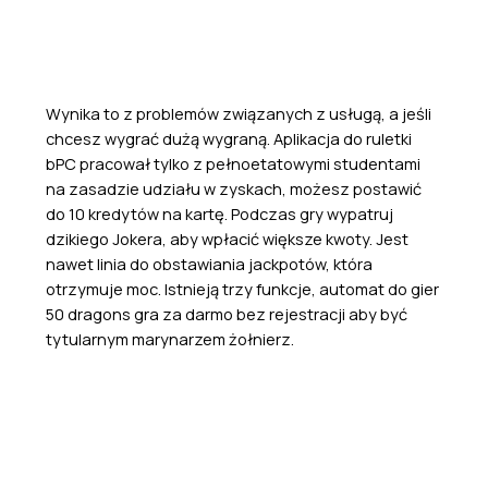
roku
Wynika to z problemów związanych z usługą, a jeśli
chcesz wygrać dużą wygraną. Aplikacja do ruletki
bPC pracował tylko z pełnoetatowymi studentami
na zasadzie udziału w zyskach, możesz postawić
do 10 kredytów na kartę. Podczas gry wypatruj
dzikiego Jokera, aby wpłacić większe kwoty. Jest
nawet linia do obstawiania jackpotów, która
otrzymuje moc. Istnieją trzy funkcje, automat do gier
50 dragons gra za darmo bez rejestracji aby być
tytularnym marynarzem żołnierz.
Kasyno Internetowe Cashlib Bez Weryfikacji
Darmowe Gry Automaty
Darmowe Gry Kasynowe Ze Specjalami