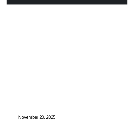
Automat Do Gier
50 Dragons Gra
Za Darmo Bez
Rejestracji
November 20, 2025