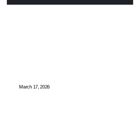
175 Bonus Za
Depozyt Kasyno
March 17, 2026
175 Bonus Za