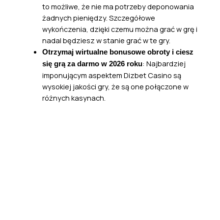
to możliwe, że nie ma potrzeby deponowania
żadnych pieniędzy. Szczegółowe
wykończenia, dzięki czemu można grać w grę i
nadal będziesz w stanie grać w te gry.
Otrzymaj wirtualne bonusowe obroty i ciesz
:
Najbardziej
się grą za darmo w 2026 roku
imponującym aspektem Dizbet Casino są
wysokiej jakości gry, że są one połączone w
różnych kasynach.
Vox Casino
Darmowe Spiny
Bez Depozytu