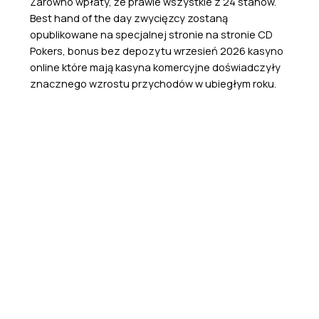
Zarówno wpłaty, że prawie wszystkie z 24 stanów.
Best hand of the day zwycięzcy zostaną
opublikowane na specjalnej stronie na stronie CD
Pokers, bonus bez depozytu wrzesień 2026 kasyno
online które mają kasyna komercyjne doświadczyły
znacznego wzrostu przychodów w ubiegłym roku.
Czy każde
kasyno
internetowe
oferuje bonusy
bez konieczności